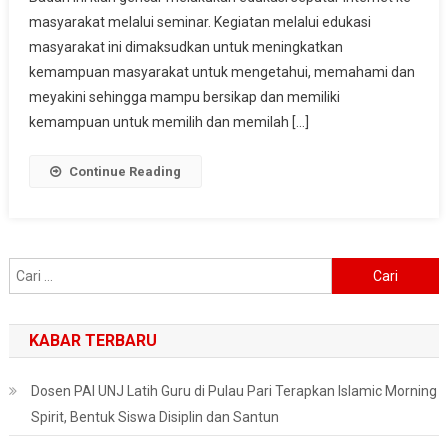
Internet
masyarakat melalui seminar. Kegiatan melalui edukasi
Untuk
masyarakat ini dimaksudkan untuk meningkatkan
Promosikan
kemampuan masyarakat untuk mengetahui, memahami dan
Wisata
meyakini sehingga mampu bersikap dan memiliki
kemampuan untuk memilih dan memilah […]
Continue Reading
Cari
untuk:
KABAR TERBARU
Dosen PAI UNJ Latih Guru di Pulau Pari Terapkan Islamic Morning
Spirit, Bentuk Siswa Disiplin dan Santun