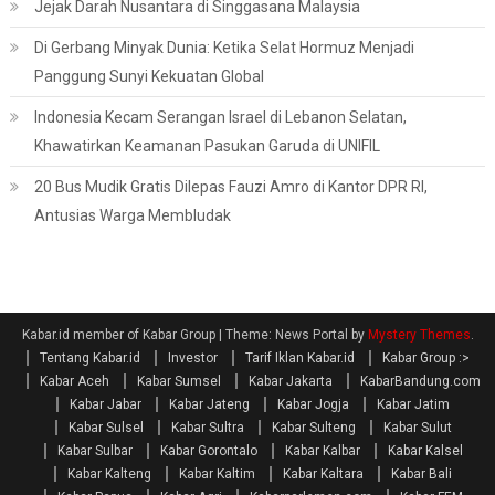
Jejak Darah Nusantara di Singgasana Malaysia
Di Gerbang Minyak Dunia: Ketika Selat Hormuz Menjadi
Panggung Sunyi Kekuatan Global
Indonesia Kecam Serangan Israel di Lebanon Selatan,
Khawatirkan Keamanan Pasukan Garuda di UNIFIL
20 Bus Mudik Gratis Dilepas Fauzi Amro di Kantor DPR RI,
Antusias Warga Membludak
Kabar.id member of Kabar Group
|
Theme: News Portal by
Mystery Themes
.
Tentang Kabar.id
Investor
Tarif Iklan Kabar.id
Kabar Group :>
Kabar Aceh
Kabar Sumsel
Kabar Jakarta
KabarBandung.com
Kabar Jabar
Kabar Jateng
Kabar Jogja
Kabar Jatim
Kabar Sulsel
Kabar Sultra
Kabar Sulteng
Kabar Sulut
Kabar Sulbar
Kabar Gorontalo
Kabar Kalbar
Kabar Kalsel
Kabar Kalteng
Kabar Kaltim
Kabar Kaltara
Kabar Bali