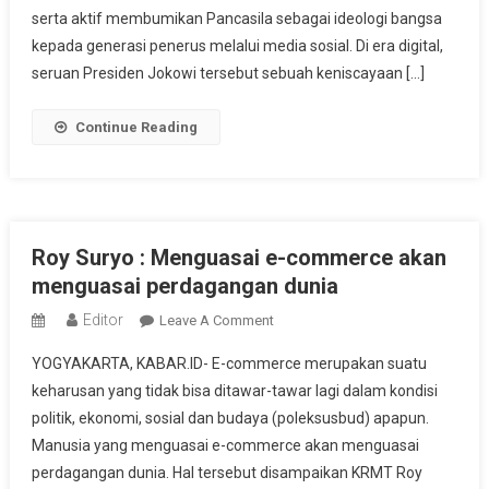
Ideologi
serta aktif membumikan Pancasila sebagai ideologi bangsa
Pancasila
kepada generasi penerus melalui media sosial. Di era digital,
Di
seruan Presiden Jokowi tersebut sebuah keniscayaan […]
Era
4.0
Continue Reading
Roy Suryo : Menguasai e-commerce akan
menguasai perdagangan dunia
Editor
On
Leave A Comment
Roy
YOGYAKARTA, KABAR.ID- E-commerce merupakan suatu
Suryo
keharusan yang tidak bisa ditawar-tawar lagi dalam kondisi
:
politik, ekonomi, sosial dan budaya (poleksusbud) apapun.
Menguasai
Manusia yang menguasai e-commerce akan menguasai
E-
Commerce
perdagangan dunia. Hal tersebut disampaikan KRMT Roy