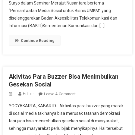
Akan
Suryo dalam Seminar Merajut Nusantara bertema
Menguasai
“Pemanfaatan Media Sosial untuk Bisnis UMKM” yang
Perdagangan
diselenggarakan Badan Aksesibilitas Telekomunikasi dan
Dunia
Informasi (BAKTI)Kementerian Komunikasi dan […]
Continue Reading
Akivitas Para Buzzer Bisa Menimbulkan
Gesekan Sosial
Editor
On
Leave A Comment
Akivitas
YOGYAKARTA, KABAR.ID- Aktivitas para buzzer yang marak
Para
di sosial media tak hanya bisa merusak tatanan demokrasi
Buzzer
tapi juga bisa menimbulkan gesekan sosial di masyarakat,
Bisa
sehingga masyarakat perlu bijak menyikapinya. Hal tersebut
Menimbulkan