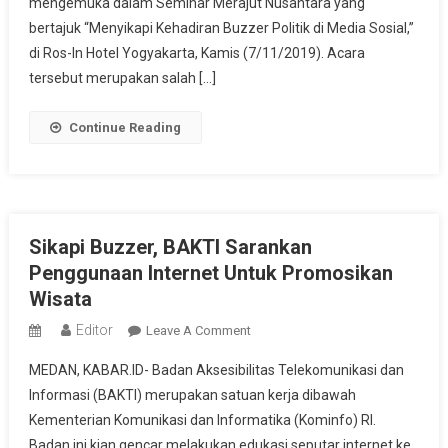
Gesekan
mengemuka dalam Seminar Merajut Nusantara yang
Sosial
bertajuk “Menyikapi Kehadiran Buzzer Politik di Media Sosial,”
di Ros-In Hotel Yogyakarta, Kamis (7/11/2019). Acara
tersebut merupakan salah […]
Continue Reading
Sikapi Buzzer, BAKTI Sarankan
Penggunaan Internet Untuk Promosikan
Wisata
Editor
On
Leave A Comment
Sikapi
MEDAN, KABAR.ID- Badan Aksesibilitas Telekomunikasi dan
Buzzer,
Informasi (BAKTI) merupakan satuan kerja dibawah
BAKTI
Kementerian Komunikasi dan Informatika (Kominfo) RI.
Sarankan
Badan ini kian gencar melakukan edukasi seputar internet ke
Penggunaan