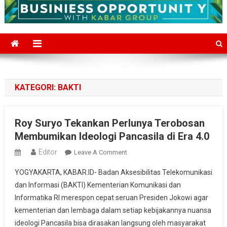
KATEGORI:
BAKTI
Roy Suryo Tekankan Perlunya Terobosan
Membumikan Ideologi Pancasila di Era 4.0
Editor
On
Leave A Comment
Roy
YOGYAKARTA, KABAR.ID- Badan Aksesibilitas Telekomunikasi
Suryo
dan Informasi (BAKTI) Kementerian Komunikasi dan
Tekankan
Informatika RI merespon cepat seruan Presiden Jokowi agar
Perlunya
kementerian dan lembaga dalam setiap kebijakannya nuansa
Terobosan
Membumikan
ideologi Pancasila bisa dirasakan langsung oleh masyarakat