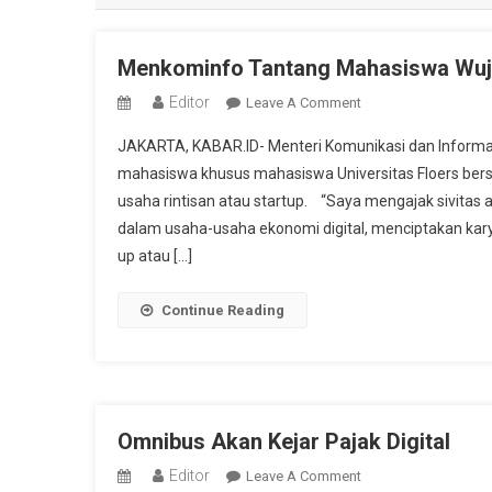
Menkominfo Tantang Mahasiswa Wujud
Editor
On
Leave A Comment
Menkominfo
JAKARTA, KABAR.ID- Menteri Komunikasi dan Informa
Tantang
mahasiswa khusus mahasiswa Universitas Floers bers
Mahasiswa
usaha rintisan atau startup. “Saya mengajak sivitas 
Wujudkan
dalam usaha-usaha ekonomi digital, menciptakan kary
Transformasi
Digital
up atau […]
Melalui
Startup
Continue Reading
Omnibus Akan Kejar Pajak Digital
Editor
On
Leave A Comment