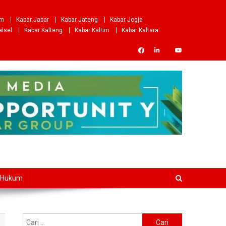
om
Kabar Jabar
Kabar Jateng
Kabar Jogja
alsel
Kabar Kalteng
Kabar Kaltim
Kabar Kaltara
Hukum
Cari