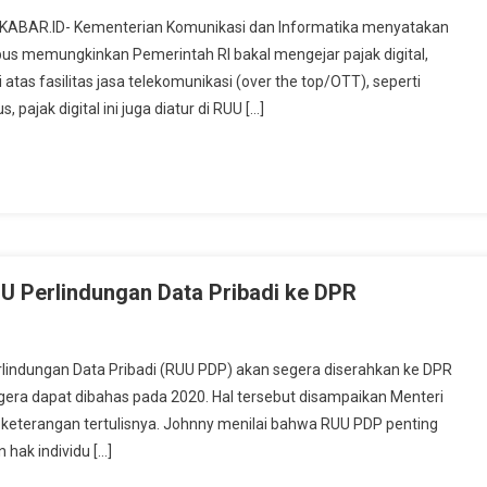
, KABAR.ID- Kementerian Komunikasi dan Informatika menyatakan
s memungkinkan Pemerintah RI bakal mengejar pajak digital,
tas fasilitas jasa telekomunikasi (over the top/OTT), seperti
 pajak digital ini juga diatur di RUU […]
Perlindungan Data Pribadi ke DPR
ndungan Data Pribadi (RUU PDP) akan segera diserahkan ke DPR
gera dapat dibahas pada 2020. Hal tersebut disampaikan Menteri
i keterangan tertulisnya. Johnny menilai bahwa RUU PDP penting
 hak individu […]