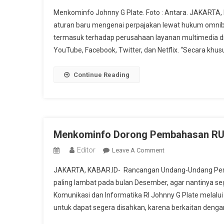
Omnibus
Menkominfo Johnny G Plate. Foto : Antara. JAKARTA
Akan
aturan baru mengenai perpajakan lewat hukum omnibu
Kejar
termasuk terhadap perusahaan layanan multimedia di a
Pajak
YouTube, Facebook, Twitter, dan Netflix. “Secara khusus,
Digital
Continue Reading
Menkominfo Dorong Pembahasan RUU 
Editor
On
Leave A Comment
Menkominfo
JAKARTA, KABAR.ID- Rancangan Undang-Undang Perli
Dorong
paling lambat pada bulan Desember, agar nantinya se
Pembahasan
Komunikasi dan Informatika RI Johnny G Plate melalu
RUU
untuk dapat segera disahkan, karena berkaitan dengan
Perlindungan
Data