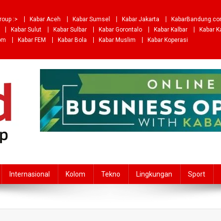
roup :>
Kabar Aceh
Kabar Sumsel
Kabar Jakarta
KabarBandung.c
Kabar Sulut
Kabar Sulbar
Kabar Gorontalo
Kabar Kalbar
Kabar K
om
Kabar FEM
Kabar Bola
Kabar Muslim
Kabar Koperasi
Internasional
Kolom
Tekno
Lingkungan
Sport