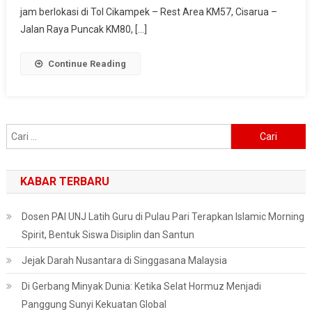
Toyota
jam berlokasi di Tol Cikampek – Rest Area KM57, Cisarua –
Buka
Jalan Raya Puncak KM80, […]
309
Titik
Continue Reading
Layanan
Cari
untuk:
KABAR TERBARU
Dosen PAI UNJ Latih Guru di Pulau Pari Terapkan Islamic Morning
Spirit, Bentuk Siswa Disiplin dan Santun
Jejak Darah Nusantara di Singgasana Malaysia
Di Gerbang Minyak Dunia: Ketika Selat Hormuz Menjadi
Panggung Sunyi Kekuatan Global