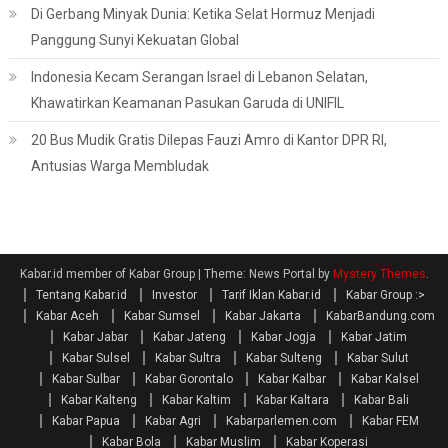
Di Gerbang Minyak Dunia: Ketika Selat Hormuz Menjadi
Panggung Sunyi Kekuatan Global
Indonesia Kecam Serangan Israel di Lebanon Selatan,
Khawatirkan Keamanan Pasukan Garuda di UNIFIL
20 Bus Mudik Gratis Dilepas Fauzi Amro di Kantor DPR RI,
Antusias Warga Membludak
Kabar.id member of Kabar Group
|
Theme: News Portal by
Mystery Themes
.
Tentang Kabar.id
Investor
Tarif Iklan Kabar.id
Kabar Group :>
Kabar Aceh
Kabar Sumsel
Kabar Jakarta
KabarBandung.com
Kabar Jabar
Kabar Jateng
Kabar Jogja
Kabar Jatim
Kabar Sulsel
Kabar Sultra
Kabar Sulteng
Kabar Sulut
Kabar Sulbar
Kabar Gorontalo
Kabar Kalbar
Kabar Kalsel
Kabar Kalteng
Kabar Kaltim
Kabar Kaltara
Kabar Bali
Kabar Papua
Kabar Agri
Kabarparlemen.com
Kabar FEM
Kabar Bola
Kabar Muslim
Kabar Koperasi