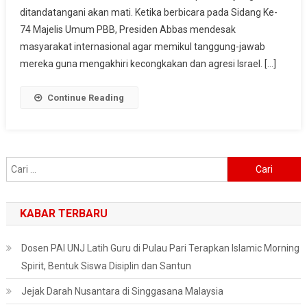
Caplok
ditandatangani akan mati. Ketika berbicara pada Sidang Ke-
Wilayah
74 Majelis Umum PBB, Presiden Abbas mendesak
Pendudukan,
masyarakat internasional agar memikul tanggung-jawab
Semua
mereka guna mengakhiri kecongkakan dan agresi Israel. […]
Kesepakatan
Mati
Continue Reading
Cari
untuk:
KABAR TERBARU
Dosen PAI UNJ Latih Guru di Pulau Pari Terapkan Islamic Morning
Spirit, Bentuk Siswa Disiplin dan Santun
Jejak Darah Nusantara di Singgasana Malaysia