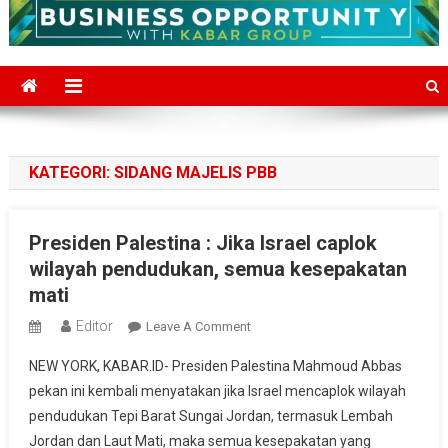
KATEGORI:
SIDANG MAJELIS PBB
Presiden Palestina : Jika Israel caplok
wilayah pendudukan, semua kesepakatan
mati
Editor
On
Leave A Comment
Presiden
NEW YORK, KABAR.ID- Presiden Palestina Mahmoud Abbas
Palestina
pekan ini kembali menyatakan jika Israel mencaplok wilayah
:
pendudukan Tepi Barat Sungai Jordan, termasuk Lembah
Jika
Jordan dan Laut Mati, maka semua kesepakatan yang
Israel