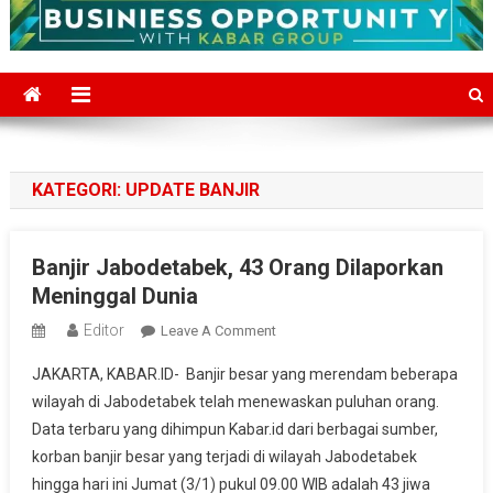
KATEGORI:
UPDATE BANJIR
Banjir Jabodetabek, 43 Orang Dilaporkan
Meninggal Dunia
Editor
On
Leave A Comment
Banjir
JAKARTA, KABAR.ID- Banjir besar yang merendam beberapa
Jabodetabek,
wilayah di Jabodetabek telah menewaskan puluhan orang.
43
Data terbaru yang dihimpun Kabar.id dari berbagai sumber,
Orang
korban banjir besar yang terjadi di wilayah Jabodetabek
Dilaporkan
Meninggal
hingga hari ini Jumat (3/1) pukul 09.00 WIB adalah 43 jiwa