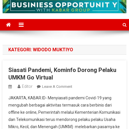
KATEGORI:
WIDODO MUKTIYO
Siasati Pandemi, Kominfo Dorong Pelaku
UMKM Go Virtual
Editor
On
Leave A Comment
Siasati
JAKARTA, KABAR.ID- Menyiasati pandemi Covid-19 yang
Pandemi,
mengubah berbagai aktivitas termasuk cara berbinis dari
Kominfo
offline ke online, Pemerintah melalui Kementerian Komunikasi
Dorong
dan Telekomunikasi terus mendorong pelaku pelaku Usaha
Pelaku
UMKM
Mikro, Kecil, dan Menengah (UMKM) melebarkan pasarnya ke