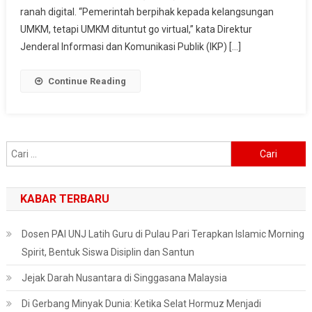
Go
ranah digital. “Pemerintah berpihak kepada kelangsungan
Virtual
UMKM, tetapi UMKM dituntut go virtual,” kata Direktur
Jenderal Informasi dan Komunikasi Publik (IKP) […]
Continue Reading
Cari
untuk:
KABAR TERBARU
Dosen PAI UNJ Latih Guru di Pulau Pari Terapkan Islamic Morning
Spirit, Bentuk Siswa Disiplin dan Santun
Jejak Darah Nusantara di Singgasana Malaysia
Di Gerbang Minyak Dunia: Ketika Selat Hormuz Menjadi