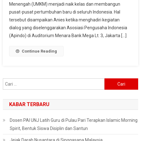
Menengah (UMKM) menjadi naik kelas dan membangun
Capres
Anies
pusat-pusat pertumbuhan baru di seluruh Indonesia. Hal
Janji
tersebut disampaikan Anies ketika menghadiri kegiatan
Dorong
dialog yang diselenggarakan Asosiasi Pengusaha Indonesia
UMKM
(Apindo) di Auditorium Menara Bank Mega Lt. 3, Jakarta […]
Hingga
Bangun
Continue Reading
Pusat-
Pusat
Pertumbuhan
Baru
Cari
untuk:
KABAR TERBARU
Dosen PAI UNJ Latih Guru di Pulau Pari Terapkan Islamic Morning
Spirit, Bentuk Siswa Disiplin dan Santun
Jejak Darah Nusantara di Singgasana Malaysia