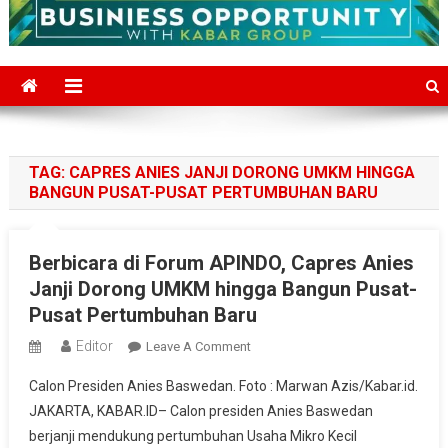
TAG:
CAPRES ANIES JANJI DORONG UMKM HINGGA
BANGUN PUSAT-PUSAT PERTUMBUHAN BARU
Berbicara di Forum APINDO, Capres Anies
Janji Dorong UMKM hingga Bangun Pusat-
Pusat Pertumbuhan Baru
Editor
On
Leave A Comment
Berbicara
Calon Presiden Anies Baswedan. Foto : Marwan Azis/Kabar.id.
Di
JAKARTA, KABAR.ID– Calon presiden Anies Baswedan
Forum
berjanji mendukung pertumbuhan Usaha Mikro Kecil
APINDO,