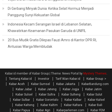
Di Gerbang Minyak Dunia: Ketika Selat Hormuz Menjadi
Panggung Sunyi Kekuatan Global
Indonesia Kecam Serangan Israel di Lebanon Selatan,
Khawatirkan Keamanan Pasukan Garuda di UNIFIL
20 Bus Mudik Gratis Dilepas Fauzi Amro di Kantor DPR RI,
Antusias Warga Membludak
Kabar.id member of Kabar Group
|
Theme: News Portal by
Mystery Themes
.
Tentang Kabar.id
Investor
Tarif Iklan Kabar.id
Kabar Group :>
Kabar Aceh
Kabar Sumsel
Kabar Jakarta
KabarBandung.com
Kabar Jabar
Kabar Jateng
Kabar Jogja
Kabar Jatim
Kabar Sulsel
Kabar Sultra
Kabar Sulteng
Kabar Sulut
Kabar Sulbar
Kabar Gorontalo
Kabar Kalbar
Kabar Kalsel
Kabar Kalteng
Kabar Kaltim
Kabar Kaltara
Kabar Bali
Kabar Papua
Kabar Agri
Kabarparlemen.com
Kabar FEM