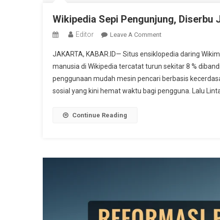
Wikipedia Sepi Pengunjung, Diserbu
Editor
On
Leave A Comment
Wikipedia
JAKARTA, KABAR.ID— Situs ensiklopedia daring Wikim
Sepi
manusia di Wikipedia tercatat turun sekitar 8 % diband
Pengunjung,
penggunaan mudah mesin pencari berbasis kecerdasan b
Diserbu
sosial yang kini hemat waktu bagi pengguna. Lalu Linta
Jawaban
Cepat
Dari
Continue Reading
AI
Dan
Medsos