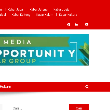
om
Kabar Jabar
Kabar Jateng
Kabar Jogja
alsel
Kabar Kalteng
Kabar Kaltim
Kabar Kaltara
Hukum
Cari