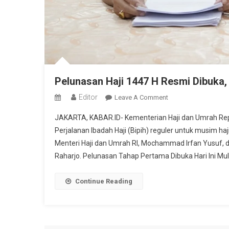
Pelunasan Haji 1447 H Resmi Dibuka, 
Editor
On
Leave A Comment
Pelunasan
JAKARTA, KABAR.ID- Kementerian Haji dan Umrah Re
Haji
Perjalanan Ibadah Haji (Bipih) reguler untuk musim 
1447
Menteri Haji dan Umrah RI, Mochammad Irfan Yusuf, di
H
Raharjo. Pelunasan Tahap Pertama Dibuka Hari Ini Mula
Resmi
Dibuka,
Ini
Continue Reading
Daftar
Jamaah
Yang
Diprioritaskan