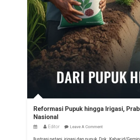
Reformasi Pupuk hingga Irigasi, P
Nasional
Editor
On
Leave A Comment
Reformasi
Ilustrasi petani, irigasi dan pupuk. Dok : Kabar.id/