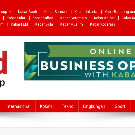
roup :>
Kabar Aceh
Kabar Sumsel
Kabar Jakarta
KabarBandung.c
Kabar Sulut
Kabar Sulbar
Kabar Gorontalo
Kabar Kalbar
Kabar K
om
Kabar FEM
Kabar Bola
Kabar Muslim
Kabar Koperasi
Internasional
Kolom
Tekno
Lingkungan
Sport