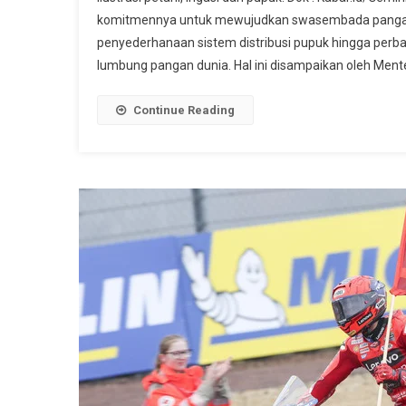
Pupuk
komitmennya untuk mewujudkan swasembada pangan na
Hingga
penyederhanaan sistem distribusi pupuk hingga perbai
Irigasi,
lumbung pangan dunia. Hal ini disampaikan oleh Ment
Prabowo
Tegaskan
Langkah
Continue Reading
Menuju
Swasembada
Nasional