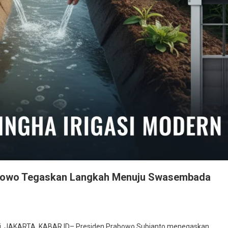
rabowo Tegaskan Langkah Menuju Swasembada
Gemini. JAKARTA, KABAR.ID– Presiden Prabowo Subianto menegaskan