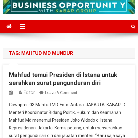
TAG:
MAHFUD MD MUNDUR
Mahfud temui Presiden di Istana untuk
serahkan surat pengunduran diri
Editor
On
Leave A Comment
Mahfud
Cawapres 03 Mahfud MD. Foto: Antara. JAKARTA, KABAR.ID-
Temui
Menteri Koordinator Bidang Politik, Hukum dan Keamanan
Presiden
Mahfud Md menemui Presiden Joko Widodo di Istana
Di
Kepresidenan, Jakarta, Kamis petang, untuk menyerahkan
Istana
Untuk
surat pengunduran diri dari jabatan menteri. “Baru saja saya