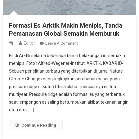
Formasi Es Arktik Makin Menipis, Tanda
Pemanasan Global Semakin Memburuk
Editor
On
Leave A Comment
Formasi
Es di Arktik selama beberapa tahun belakangan ini semakin
Es
menipis. Foto : Alfred-Wegener-Institut. ARKTIK, KABAR.ID-
Arktik
Sebuah penelitian terbaru yang diterbitkan di jurnal Nature
Makin
Climate Change mengungkapkan perubahan besar pada
Menipis,
Tanda
pressure ridge di Kutub Utara akibat mencairnya es tua
Pemanasan
multiyear. Pressure ridge adalah formasi es yang terbentuk
Global
saat lempengan es saling bertumpukan akibat tekanan angin
Semakin
atau arus […]
Memburuk
Continue Reading