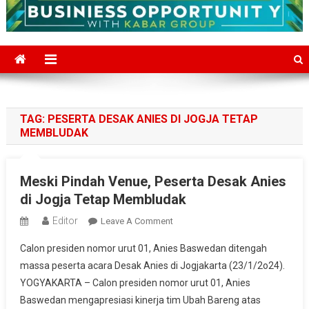
TAG:
PESERTA DESAK ANIES DI JOGJA TETAP
MEMBLUDAK
Meski Pindah Venue, Peserta Desak Anies
di Jogja Tetap Membludak
Editor
On
Leave A Comment
Meski
Calon presiden nomor urut 01, Anies Baswedan ditengah
Pindah
massa peserta acara Desak Anies di Jogjakarta (23/1/2o24).
Venue,
YOGYAKARTA – Calon presiden nomor urut 01, Anies
Peserta
Baswedan mengapresiasi kinerja tim Ubah Bareng atas
Desak