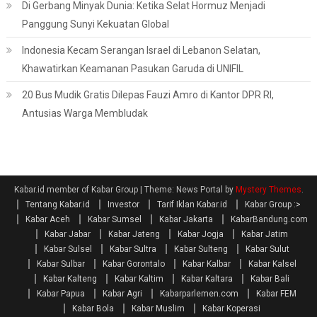
Di Gerbang Minyak Dunia: Ketika Selat Hormuz Menjadi
Panggung Sunyi Kekuatan Global
Indonesia Kecam Serangan Israel di Lebanon Selatan,
Khawatirkan Keamanan Pasukan Garuda di UNIFIL
20 Bus Mudik Gratis Dilepas Fauzi Amro di Kantor DPR RI,
Antusias Warga Membludak
Kabar.id member of Kabar Group
|
Theme: News Portal by
Mystery Themes
.
Tentang Kabar.id
Investor
Tarif Iklan Kabar.id
Kabar Group :>
Kabar Aceh
Kabar Sumsel
Kabar Jakarta
KabarBandung.com
Kabar Jabar
Kabar Jateng
Kabar Jogja
Kabar Jatim
Kabar Sulsel
Kabar Sultra
Kabar Sulteng
Kabar Sulut
Kabar Sulbar
Kabar Gorontalo
Kabar Kalbar
Kabar Kalsel
Kabar Kalteng
Kabar Kaltim
Kabar Kaltara
Kabar Bali
Kabar Papua
Kabar Agri
Kabarparlemen.com
Kabar FEM
Kabar Bola
Kabar Muslim
Kabar Koperasi