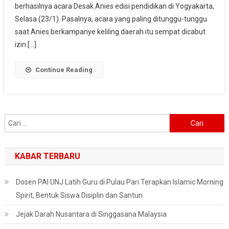
Anies
berhasilnya acara Desak Anies edisi pendidikan di Yogyakarta,
Di
Selasa (23/1). Pasalnya, acara yang paling ditunggu-tunggu
Jogja
saat Anies berkampanye keliling daerah itu sempat dicabut
Tetap
izin […]
Membludak
Continue Reading
Cari
untuk:
KABAR TERBARU
Dosen PAI UNJ Latih Guru di Pulau Pari Terapkan Islamic Morning
Spirit, Bentuk Siswa Disiplin dan Santun
Jejak Darah Nusantara di Singgasana Malaysia