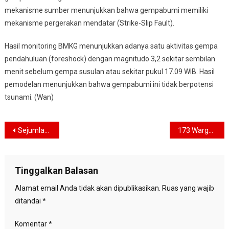
mekanisme sumber menunjukkan bahwa gempabumi memiliki
mekanisme pergerakan mendatar (Strike-Slip Fault).
Hasil monitoring BMKG menunjukkan adanya satu aktivitas gempa
pendahuluan (foreshock) dengan magnitudo 3,2 sekitar sembilan
menit sebelum gempa susulan atau sekitar pukul 17.09 WIB. Hasil
pemodelan menunjukkan bahwa gempabumi ini tidak berpotensi
tsunami. (Wan)
Navigasi
Sejumlah Rumah Rusak Setelah Sukabumi Diguncang Gempa Dua Kali
173 Warga Kabandungan Mengungsi Pascagempa Guncang Sukabumi
pos
Tinggalkan Balasan
Alamat email Anda tidak akan dipublikasikan.
Ruas yang wajib
ditandai
*
Komentar
*