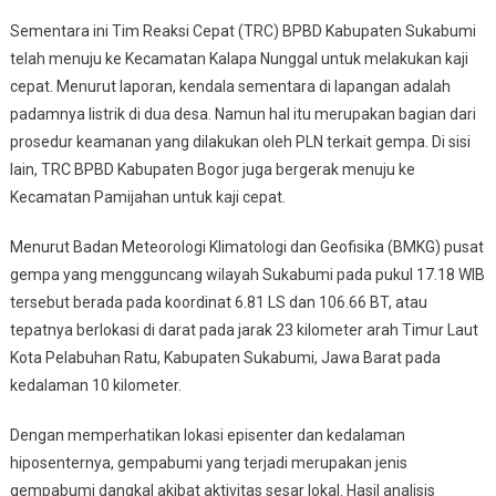
Sementara ini Tim Reaksi Cepat (TRC) BPBD Kabupaten Sukabumi
telah menuju ke Kecamatan Kalapa Nunggal untuk melakukan kaji
cepat. Menurut laporan, kendala sementara di lapangan adalah
padamnya listrik di dua desa. Namun hal itu merupakan bagian dari
prosedur keamanan yang dilakukan oleh PLN terkait gempa. Di sisi
lain, TRC BPBD Kabupaten Bogor juga bergerak menuju ke
Kecamatan Pamijahan untuk kaji cepat.
Menurut Badan Meteorologi Klimatologi dan Geofisika (BMKG) pusat
gempa yang mengguncang wilayah Sukabumi pada pukul 17.18 WIB
tersebut berada pada koordinat 6.81 LS dan 106.66 BT, atau
tepatnya berlokasi di darat pada jarak 23 kilometer arah Timur Laut
Kota Pelabuhan Ratu, Kabupaten Sukabumi, Jawa Barat pada
kedalaman 10 kilometer.
Dengan memperhatikan lokasi episenter dan kedalaman
hiposenternya, gempabumi yang terjadi merupakan jenis
gempabumi dangkal akibat aktivitas sesar lokal. Hasil analisis