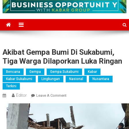
Akibat Gempa Bumi Di Sukabumi,
Tiga Warga Dilaporkan Luka Ringan
Bencana
Gempa
Gempa Sukabumi
Kabar
Kabar Sukabumi
Lingkungan
Nasional
Nusantara
Terkini
Editor
On
Leave A Comment
Akibat
Gempa
Bumi
Di
Sukabumi,