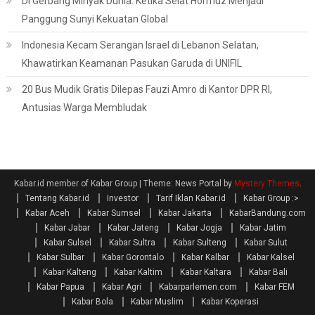
Di Gerbang Minyak Dunia: Ketika Selat Hormuz Menjadi
Panggung Sunyi Kekuatan Global
Indonesia Kecam Serangan Israel di Lebanon Selatan,
Khawatirkan Keamanan Pasukan Garuda di UNIFIL
20 Bus Mudik Gratis Dilepas Fauzi Amro di Kantor DPR RI,
Antusias Warga Membludak
Kabar.id member of Kabar Group
|
Theme: News Portal by
Mystery Themes
.
Tentang Kabar.id
Investor
Tarif Iklan Kabar.id
Kabar Group :>
Kabar Aceh
Kabar Sumsel
Kabar Jakarta
KabarBandung.com
Kabar Jabar
Kabar Jateng
Kabar Jogja
Kabar Jatim
Kabar Sulsel
Kabar Sultra
Kabar Sulteng
Kabar Sulut
Kabar Sulbar
Kabar Gorontalo
Kabar Kalbar
Kabar Kalsel
Kabar Kalteng
Kabar Kaltim
Kabar Kaltara
Kabar Bali
Kabar Papua
Kabar Agri
Kabarparlemen.com
Kabar FEM
Kabar Bola
Kabar Muslim
Kabar Koperasi