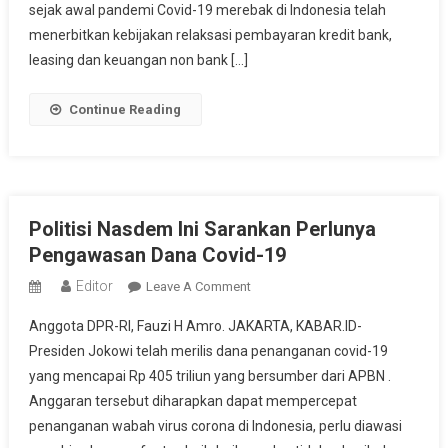
sejak awal pandemi Covid-19 merebak di Indonesia telah
menerbitkan kebijakan relaksasi pembayaran kredit bank,
leasing dan keuangan non bank […]
Continue Reading
Politisi Nasdem Ini Sarankan Perlunya
Pengawasan Dana Covid-19
Editor
On
Leave A Comment
Politisi
Anggota DPR-RI, Fauzi H Amro. JAKARTA, KABAR.ID-
Nasdem
Presiden Jokowi telah merilis dana penanganan covid-19
Ini
yang mencapai Rp 405 triliun yang bersumber dari APBN .
Sarankan
Anggaran tersebut diharapkan dapat mempercepat
Perlunya
Pengawasan
penanganan wabah virus corona di Indonesia, perlu diawasi
Dana