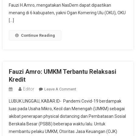
Kemenangan
Fauzi H.Amro, mengatakan NasDem dapat dipastikan
Besar
menang di 6 kabupaten, yakni Ogan Komering Ulu (OKU), OKU
Di
[…]
Pilkada
Sumsel
Continue Reading
Fauzi Amro: UMKM Terbantu Relaksasi
Kredit
Editor
On
Leave A Comment
Fauzi
LUBUK LINGGAU, KABAR.ID- Pandemi Covid-19 berdampak
Amro:
luas pada Usaha Mikro, Kecil dan Menengah (UMKM) sebagai
UMKM
akibat penerapan physical distancing dan Pembatasan Sosial
Terbantu
Berskala Besar (PSBB) beberapa waktu lalu. Untuk
Relaksasi
Kredit
membantu pelaku UMKM, Otoritas Jasa Keuangan (OJK)