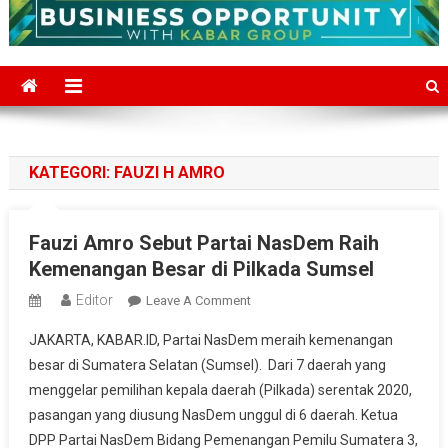
KATEGORI:
FAUZI H AMRO
Fauzi Amro Sebut Partai NasDem Raih
Kemenangan Besar di Pilkada Sumsel
Editor
On
Leave A Comment
Fauzi
JAKARTA, KABAR.ID, Partai NasDem meraih kemenangan
Amro
besar di Sumatera Selatan (Sumsel). Dari 7 daerah yang
Sebut
menggelar pemilihan kepala daerah (Pilkada) serentak 2020,
Partai
pasangan yang diusung NasDem unggul di 6 daerah. Ketua
NasDem
Raih
DPP Partai NasDem Bidang Pemenangan Pemilu Sumatera 3,