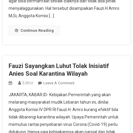
agar bisa bermanfaat sebaik-baiknya dan tidak ada pihak
Covid-
menyalaggunakan. Hal tersebut disampaikan Fauzi H Amro
19
M,Si, Anggota Komisi […]
Continue Reading
Fauzi Sayangkan Luhut Tolak Inisiatif
Anies Soal Karantina Wilayah
Editor
On
Leave A Comment
Fauzi
JAKARTA, KABAR.ID- Kebijakan Pemerintah yang akan
Sayangkan
melarang masyarakat mudik Lebaran tahun ini, dinilai
Luhut
Anggota Komisi IV DPR RI Fauzi H. Amro kurang efektif bila
Tolak
tidak dibarengi karantina wilayah. Upaya Pemerintah untuk
Inisiatif
Anies
memutus rantai penyebaran virus Corona (Covid-19) perlu
Soal
didukung. Hanya saja kebijakannya akan parsial dan tidak