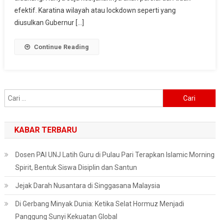
Karantina
efektif. Karatina wilayah atau lockdown seperti yang
Wilayah
diusulkan Gubernur […]
Continue Reading
Cari
untuk:
KABAR TERBARU
Dosen PAI UNJ Latih Guru di Pulau Pari Terapkan Islamic Morning
Spirit, Bentuk Siswa Disiplin dan Santun
Jejak Darah Nusantara di Singgasana Malaysia
Di Gerbang Minyak Dunia: Ketika Selat Hormuz Menjadi
Panggung Sunyi Kekuatan Global