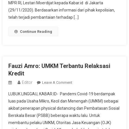
Sigi
MPR RI, Lestari Moerdijat kepada Kabar.id di Jakarta
(29/11/2020). Berdasarkan informasi dari pihak kepolisian,
telah terjadi pembantaian terhadap […]
Continue Reading
Fauzi Amro: UMKM Terbantu Relaksasi
Kredit
Editor
On
Leave A Comment
Fauzi
LUBUK LINGGAU, KABAR.ID- Pandemi Covid-19 berdampak
Amro:
luas pada Usaha Mikro, Kecil dan Menengah (UMKM) sebagai
UMKM
akibat penerapan physical distancing dan Pembatasan Sosial
Terbantu
Berskala Besar (PSBB) beberapa waktu lalu. Untuk
Relaksasi
Kredit
membantu pelaku UMKM, Otoritas Jasa Keuangan (OJK)