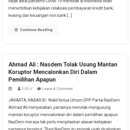
sejak awal pandemi Covid-19 merebak di Indonesia telah
menerbitkan kebijakan relaksasi pembayaran kredit bank,
leasing dan keuangan non bank […]
Continue Reading
Ahmad Ali : Nasdem Tolak Usung Mantan
Koruptor Mencalonkan Diri Dalam
Pemilihan Apapun
Editor
On
Leave A Comment
Ahmad
JAKARTA, KABAR.ID- Wakil Ketua Umum DPP Partai NasDem
Ali
Ahmad Ali menyatakan, partainya menolak mengusung
:
mantan koruptor mencalonkan diri dalam pemilihan apapun.
Nasdem
NasDem merasa tak perlu menjelaskan alasan kebijakan
Tolak
Usung
partainya tersebut. “Bagi NasDem itu enggak usah dicalonkan