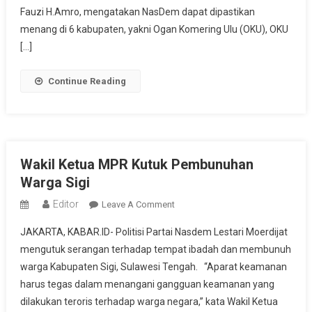
Kemenangan
Fauzi H.Amro, mengatakan NasDem dapat dipastikan
Besar
menang di 6 kabupaten, yakni Ogan Komering Ulu (OKU), OKU
Di
[…]
Pilkada
Sumsel
Continue Reading
Wakil Ketua MPR Kutuk Pembunuhan
Warga Sigi
Editor
On
Leave A Comment
Wakil
JAKARTA, KABAR.ID- Politisi Partai Nasdem Lestari Moerdijat
Ketua
mengutuk serangan terhadap tempat ibadah dan membunuh
MPR
warga Kabupaten Sigi, Sulawesi Tengah. “Aparat keamanan
Kutuk
harus tegas dalam menangani gangguan keamanan yang
Pembunuhan
Warga
dilakukan teroris terhadap warga negara,” kata Wakil Ketua