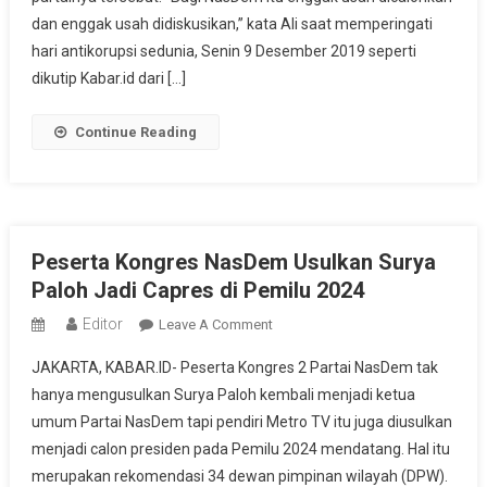
Mantan
dan enggak usah didiskusikan,” kata Ali saat memperingati
Koruptor
hari antikorupsi sedunia, Senin 9 Desember 2019 seperti
Mencalonkan
dikutip Kabar.id dari […]
Diri
Dalam
Continue Reading
Pemilihan
Apapun
Peserta Kongres NasDem Usulkan Surya
Paloh Jadi Capres di Pemilu 2024
Editor
On
Leave A Comment
Peserta
JAKARTA, KABAR.ID- Peserta Kongres 2 Partai NasDem tak
Kongres
hanya mengusulkan Surya Paloh kembali menjadi ketua
NasDem
umum Partai NasDem tapi pendiri Metro TV itu juga diusulkan
Usulkan
menjadi calon presiden pada Pemilu 2024 mendatang. Hal itu
Surya
Paloh
merupakan rekomendasi 34 dewan pimpinan wilayah (DPW).