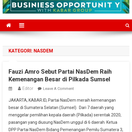
KATEGORI:
NASDEM
Fauzi Amro Sebut Partai NasDem Raih
Kemenangan Besar di Pilkada Sumsel
Editor
On
Leave A Comment
Fauzi
JAKARTA, KABAR.ID, Partai NasDem meraih kemenangan
Amro
besar di Sumatera Selatan (Sumsel). Dari 7 daerah yang
Sebut
menggelar pemilihan kepala daerah (Pilkada) serentak 2020,
Partai
pasangan yang diusung NasDem unggul di 6 daerah. Ketua
NasDem
Raih
DPP Partai NasDem Bidang Pemenangan Pemilu Sumatera 3,