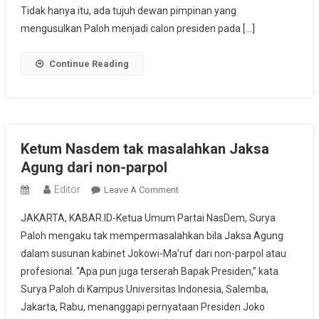
Jadi
Tidak hanya itu, ada tujuh dewan pimpinan yang
Capres
mengusulkan Paloh menjadi calon presiden pada […]
Di
Pemilu
Continue Reading
2024
Ketum Nasdem tak masalahkan Jaksa
Agung dari non-parpol
Editor
On
Leave A Comment
Ketum
JAKARTA, KABAR.ID-Ketua Umum Partai NasDem, Surya
Nasdem
Paloh mengaku tak mempermasalahkan bila Jaksa Agung
Tak
dalam susunan kabinet Jokowi-Ma’ruf dari non-parpol atau
Masalahkan
profesional. “Apa pun juga terserah Bapak Presiden,” kata
Jaksa
Agung
Surya Paloh di Kampus Universitas Indonesia, Salemba,
Dari
Jakarta, Rabu, menanggapi pernyataan Presiden Joko