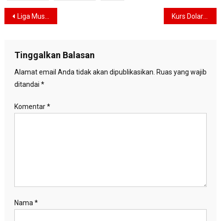
Navigasi
Liga Muslim Dunia Kembali Kecam Israel Pasca Aksi Penyerbuan Pasukan Zionis di Masjid Al Aqsa
Kurs Dolar Tergelincir Terhadap Mata Uang Utama Lainnya, Ini Pemicunya
pos
Tinggalkan Balasan
Alamat email Anda tidak akan dipublikasikan.
Ruas yang wajib
ditandai
*
Komentar
*
Nama
*