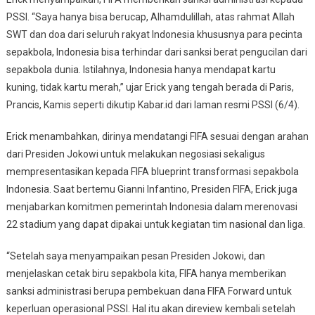
Hanya
PSSI. “Saya hanya bisa berucap, Alhamdulillah, atas rahmat Allah
Beri
Indonesia
SWT dan doa dari seluruh rakyat Indonesia khususnya para pecinta
Sanksi
sepakbola, Indonesia bisa terhindar dari sanksi berat pengucilan dari
Administrasi
sepakbola dunia. Istilahnya, Indonesia hanya mendapat kartu
kuning, tidak kartu merah,” ujar Erick yang tengah berada di Paris,
Prancis, Kamis seperti dikutip Kabar.id dari laman resmi PSSI (6/4).
Erick menambahkan, dirinya mendatangi FIFA sesuai dengan arahan
dari Presiden Jokowi untuk melakukan negosiasi sekaligus
mempresentasikan kepada FIFA blueprint transformasi sepakbola
Indonesia. Saat bertemu Gianni Infantino, Presiden FIFA, Erick juga
menjabarkan komitmen pemerintah Indonesia dalam merenovasi
22 stadium yang dapat dipakai untuk kegiatan tim nasional dan liga.
“Setelah saya menyampaikan pesan Presiden Jokowi, dan
menjelaskan cetak biru sepakbola kita, FIFA hanya memberikan
sanksi administrasi berupa pembekuan dana FIFA Forward untuk
keperluan operasional PSSI. Hal itu akan direview kembali setelah