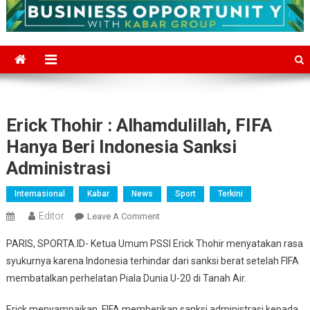
Erick Thohir : Alhamdulillah, FIFA
Hanya Beri Indonesia Sanksi
Administrasi
Internasional
Kabar
News
Sport
Terkini
Editor
On
Leave A Comment
Erick
PARIS, SPORTA.ID- Ketua Umum PSSI Erick Thohir menyatakan rasa
Thohir
syukurnya karena Indonesia terhindar dari sanksi berat setelah FIFA
:
membatalkan perhelatan Piala Dunia U-20 di Tanah Air.
Alhamdulillah,
FIFA
Erick menyampaikan, FIFA memberikan sanksi administrasi kepada