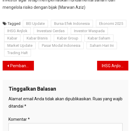
mengelola risiko dengan bijak (Marwan Aziz)
Tagged
BEI Update
Bursa Efek Indonesia
Ekonomi 2025
IHSG Anjlok
Investasi Cerdas
Investor Waspada
Kabar
Kabar Bisnis
Kabar Group
Kabar Saham
Market Update
Pasar Modal Indonesia
Saham Hari Ini
Trading Halt
Navigasi
Pembangunan Gedung DPR di IKN Dinilai Boros, Politisi Senayan : Lebih Baik Dialihkan untuk Rakyat
IHSG Anjlok, Ini Kronologis dan Faktor Penyebabnya
pos
Tinggalkan Balasan
Alamat email Anda tidak akan dipublikasikan.
Ruas yang wajib
ditandai
*
Komentar
*