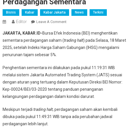
Perdagangan Sementara
Bisnis
Kabar
Kabar Jakarta
News
Terkini
Editor
On
Leave A Comment
IHSG
JAKARTA, KABAR.ID-
Bursa Efek Indonesia (BEI) menghentikan
Anjlok
sementara perdagangan saham (
trading halt
) pada Selasa, 18 Maret
5%,
2025, setelah Indeks Harga Saham Gabungan (IHSG) mengalami
BEI
penurunan tajam sebesar 5%.
Hentikan
Perdagangan
Penghentian sementara ini dilakukan pada pukul 11:19:31 WIB
Sementara
melalui sistem Jakarta Automated Trading System (JATS) sesuai
dengan aturan yang tertuang dalam Keputusan Direksi BEI Nomor:
Kep-00024/BEI/03-2020 tentang panduan penanganan
kelangsungan perdagangan dalam kondisi darurat.
Meskipun terjadi
trading halt
, perdagangan saham akan kembali
dibuka pada pukul 11:49:31 WIB tanpa ada perubahan jadwal
perdagangan lebih lanjut.