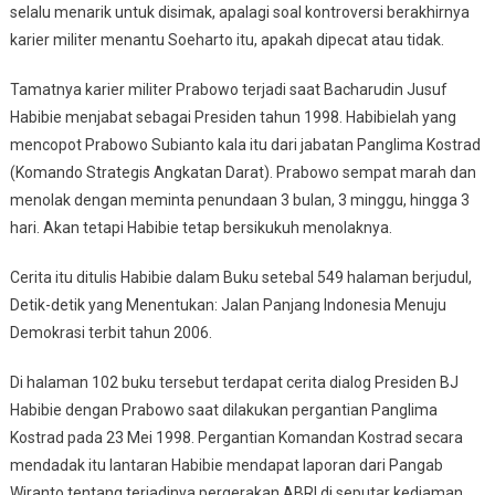
selalu menarik untuk disimak, apalagi soal kontroversi berakhirnya
karier militer menantu Soeharto itu, apakah dipecat atau tidak.
Tamatnya karier militer Prabowo terjadi saat Bacharudin Jusuf
Habibie menjabat sebagai Presiden tahun 1998. Habibielah yang
mencopot Prabowo Subianto kala itu dari jabatan Panglima Kostrad
(Komando Strategis Angkatan Darat). Prabowo sempat marah dan
menolak dengan meminta penundaan 3 bulan, 3 minggu, hingga 3
hari. Akan tetapi Habibie tetap bersikukuh menolaknya.
Cerita itu ditulis Habibie dalam Buku setebal 549 halaman berjudul,
Detik-detik yang Menentukan: Jalan Panjang Indonesia Menuju
Demokrasi terbit tahun 2006.
Di halaman 102 buku tersebut terdapat cerita dialog Presiden BJ
Habibie dengan Prabowo saat dilakukan pergantian Panglima
Kostrad pada 23 Mei 1998. Pergantian Komandan Kostrad secara
mendadak itu lantaran Habibie mendapat laporan dari Pangab
Wiranto tentang terjadinya pergerakan ABRI di seputar kediaman