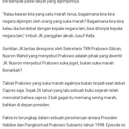
Dan
berdampak pada rakyat yang dipimpinnya.
Minta
Perpanjangan
“Kalau kawan kita yang satu marah terus, bagaimana kira-kira
3
negara dipimpin oleh orang yang suka marah? Bagaimana kira-kira
Bulan
kalau dia berdebat dengan kepala negara lain, bisa ditonjok kepala
Bahkan
negara lain,” imbuh JK, panggilan akrab Jusuf Kalla.
3
Hari,
Sentilan JK lantas direspons oleh Sekretaris TKN Prabowo-Gibran,
Tetap
Nusron Wahid yang menyebut Prabowo adalah pihak yang disentil
Ditolak
JK. Nusron menyebut Prabowo suka joget, bukan suka marah.
Benarkah?
Tabiat Prabowo yang suka marah agaknya bukan terjadi saat debat
Capres saja. Sejak 26 tahun yang lalu sebuah buku sejarah telah
mencatat bahwa capres 3 kali gagal itu memang sering marah,
bahkan di depan presiden.
Fakta ini terungkap dalam sebuah perseteruan antara Presiden
Habibie dan Pangkostrad Prabowo Subianto tahun 1998. Episode ini