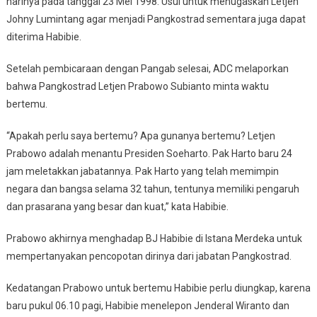
harinya pada tanggal 23 Mei 1998. Usul untuk menugaskan Letjen
Johny Lumintang agar menjadi Pangkostrad sementara juga dapat
diterima Habibie.
Setelah pembicaraan dengan Pangab selesai, ADC melaporkan
bahwa Pangkostrad Letjen Prabowo Subianto minta waktu
bertemu.
“Apakah perlu saya bertemu? Apa gunanya bertemu? Letjen
Prabowo adalah menantu Presiden Soeharto. Pak Harto baru 24
jam meletakkan jabatannya. Pak Harto yang telah memimpin
negara dan bangsa selama 32 tahun, tentunya memiliki pengaruh
dan prasarana yang besar dan kuat,” kata Habibie.
Prabowo akhirnya menghadap BJ Habibie di Istana Merdeka untuk
mempertanyakan pencopotan dirinya dari jabatan Pangkostrad.
Kedatangan Prabowo untuk bertemu Habibie perlu diungkap, karena
baru pukul 06.10 pagi, Habibie menelepon Jenderal Wiranto dan