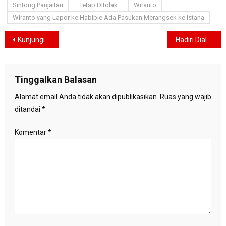
Sintong Panjaitan
Tetap Ditolak
Wiranto
Wiranto yang Lapor ke Habibie Ada Pasukan Merangsek ke Istana
Navigasi
Kunjungi Bakorsi Kota Yogyakarta dan Bakorsi Pakualaman, Anies Ajak Relawan Rangkul Semua Kalangan
Hadiri Dialog Capres Bersama Kadin, Anies Paparkan Program Satu Perekonomian
pos
Tinggalkan Balasan
Alamat email Anda tidak akan dipublikasikan.
Ruas yang wajib
ditandai
*
Komentar
*