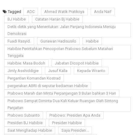
Tagged
ADC
Ahmad Watik Pratiknya
Anda Naif
BJ Habibe
Catatan Harian Bj Habibie
Detik-detik yang Menentukan: Jalan Panjang Indonesia Menuju
Demokrasi
Fuadi Rasyid.
Gunawan Hadisusilo
Habibe
Habibie Perintahkan Pencopotan Prabowo Sebelum Matahari
Tenggela
Habibie: Masa Bodoh
Jabatan Dicopot Habibie
Jimly Asshiddigie
Jusuf Kalla
Kepada Wiranto
Pergantian Komandan Kostrad
pergerakan ABRI di seputar kediaman Habibie
Prabowo Marah dan Minta Perpanjangan 3 Bulan bahkan 3 Hari
Prabowo Sempat Diminta Dua Kali Keluar Ruangan Oleh Sintong
Panjaitan
Prabowo Subianto
Prabowo: Presiden Apa Anda
Presiden BJ Habibie
Presiden Habibie
Saat Menghadap Habibie
Saya Presiden...