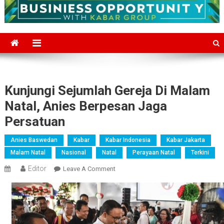
Kunjungi Sejumlah Gereja Di Malam
Natal, Anies Berpesan Jaga
Persatuan
Anies Baswedan
Kabar
Kabar Indonesia
Kabar Jakarta
Malam Natal
Nasional
Natal
Perayaan Natal
Terkini
Editor
On
Leave A Comment
Kunjungi
Sejumlah
Gereja
Di