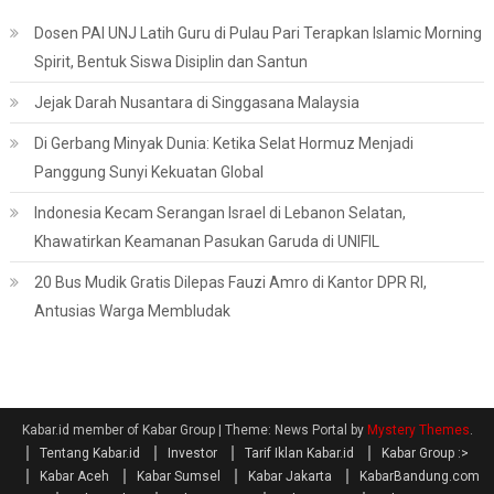
Dosen PAI UNJ Latih Guru di Pulau Pari Terapkan Islamic Morning
Spirit, Bentuk Siswa Disiplin dan Santun
Jejak Darah Nusantara di Singgasana Malaysia
Di Gerbang Minyak Dunia: Ketika Selat Hormuz Menjadi
Panggung Sunyi Kekuatan Global
Indonesia Kecam Serangan Israel di Lebanon Selatan,
Khawatirkan Keamanan Pasukan Garuda di UNIFIL
20 Bus Mudik Gratis Dilepas Fauzi Amro di Kantor DPR RI,
Antusias Warga Membludak
Kabar.id member of Kabar Group
|
Theme: News Portal by
Mystery Themes
.
Tentang Kabar.id
Investor
Tarif Iklan Kabar.id
Kabar Group :>
Kabar Aceh
Kabar Sumsel
Kabar Jakarta
KabarBandung.com