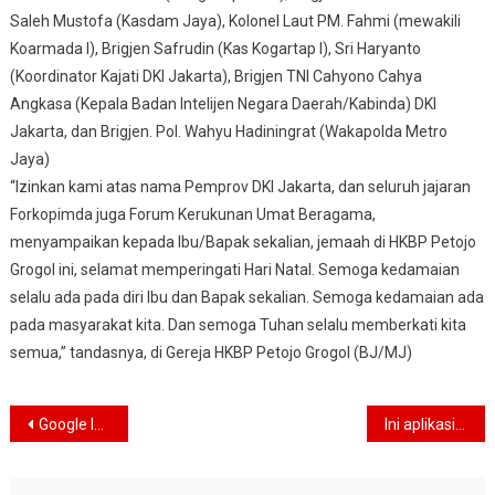
Saleh Mustofa (Kasdam Jaya), Kolonel Laut PM. Fahmi (mewakili
Koarmada I), Brigjen Safrudin (Kas Kogartap I), Sri Haryanto
(Koordinator Kajati DKI Jakarta), Brigjen TNI Cahyono Cahya
Angkasa (Kepala Badan Intelijen Negara Daerah/Kabinda) DKI
Jakarta, dan Brigjen. Pol. Wahyu Hadiningrat (Wakapolda Metro
Jaya)
“Izinkan kami atas nama Pemprov DKI Jakarta, dan seluruh jajaran
Forkopimda juga Forum Kerukunan Umat Beragama,
menyampaikan kepada Ibu/Bapak sekalian, jemaah di HKBP Petojo
Grogol ini, selamat memperingati Hari Natal. Semoga kedamaian
selalu ada pada diri Ibu dan Bapak sekalian. Semoga kedamaian ada
pada masyarakat kita. Dan semoga Tuhan selalu memberkati kita
semua,” tandasnya, di Gereja HKBP Petojo Grogol (BJ/MJ)
Navigasi
Google lakukan uji coba fitur baru pada aplikasi Youtube
Ini aplikasi-aplikasi pengusir bosan saat perjalanan liburan
pos