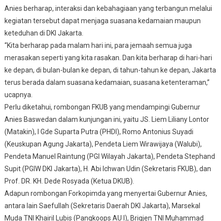
Anies berharap, interaksi dan kebahagiaan yang terbangun melalui
kegiatan tersebut dapat menjaga suasana kedamaian maupun
keteduhan di DKI Jakarta.
“Kita berharap pada malam hari ini, para jemaah semua juga
merasakan seperti yang kita rasakan. Dan kita berharap di hari-hari
ke depan, di bulan-bulan ke depan, di tahun-tahun ke depan, Jakarta
terus berada dalam suasana kedamaian, suasana ketenteraman,”
ucapnya.
Perlu diketahui, rombongan FKUB yang mendampingi Gubernur
Anies Baswedan dalam kunjungan ini, yaitu JS. Liem Liliany Lontor
(Matakin), I Gde Suparta Putra (PHDI), Romo Antonius Suyadi
(Keuskupan Agung Jakarta), Pendeta Liem Wirawijaya (Walubi),
Pendeta Manuel Raintung (PGI Wilayah Jakarta), Pendeta Stephand
Supit (PGIW DKI Jakarta), H. Abi Ichwan Udin (Sekretaris FKUB), dan
Prof. DR. KH. Dede Rosyada (Ketua DKUB).
Adapun rombongan Forkopimda yang menyertai Gubernur Anies,
antara lain Saefullah (Sekretaris Daerah DKI Jakarta), Marsekal
Muda TNI Khairil Lubis (Pangkoops AU I), Brigjen TNI Muhammad