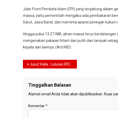
Jubir Front Pembela Islam (FPI) yang tergabung dalam 
massa, yaitu pemerintah mengakui ada pembakaran bender
Garut, Jawa Barat, dan meminta aparat penegak hukum me
Hingga pukul 13.27 WIB, aliran massa terus berdatanga
mengenakan pakaian hitam dan putih dan tampak sebagian
kepala dan lainnya. (Ant/KID)
Navigasi
Jusuf Kalla : Lulusan IPDN Tak Banyak Terlibat Korupsi
pos
Tinggalkan Balasan
Alamat email Anda tidak akan dipublikasikan.
Ruas yan
Komentar
*