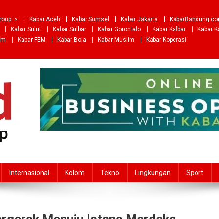
roup :>
Kabar Aceh
Kabar Sumsel
Kabar Jakarta
KabarBandung.c
Kabar Sulut
Kabar Sulbar
Kabar Gorontalo
Kabar Kalbar
Kabar K
om
Kabar FEM
Kabar Bola
Kabar Muslim
Kabar Koperasi
Internasional
Kolom
Tekno
Lingkungan
Sport