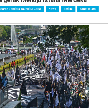
ergerak Menuju Istana Merdeka
aran Bendera Tauhid Di Garut
News
Terkini
Umat Islam