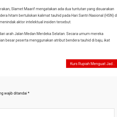
gerakan, Slamet Maarif mengatakan ada dua tuntutan yang disuarakan
a hitam bertuliskan kalimat tauhid pada Hari Santri Nasional (HSN) d
nindak aktor intelektual insiden tersebut.
n dari arah Jalan Medan Merdeka Selatan. Secara umum mereka
 besar peserta menggunakan atribut bendera tauhid di baju, ikat
Kurs Rupiah Menguat Jadi Rp 14.955 per dolar AS, Ini Penyebabnya
g wajib ditandai
*