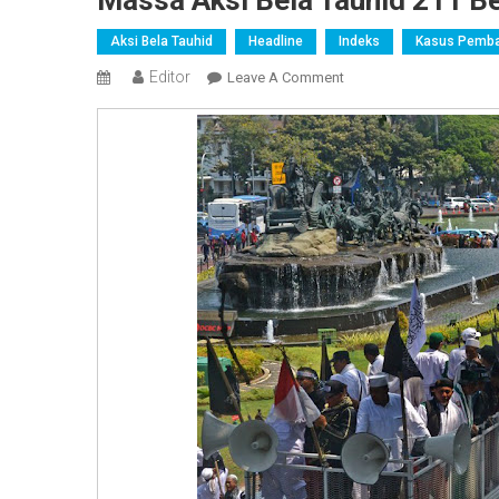
Massa Aksi Bela Tauhid 211 B
Aksi Bela Tauhid
Headline
Indeks
Kasus Pembak
Editor
On
Leave A Comment
Massa
Aksi
Bela
Tauhid
211
Bergerak
Menuju
Istana
Merdeka