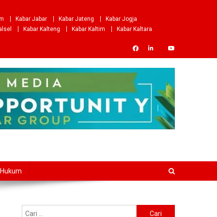
om
Kabar Jabar
Kabar Jateng
Kabar Jogja
alsel
Kabar Kalteng
Kabar Kaltim
Kabar Kaltara
Hukum
Cari