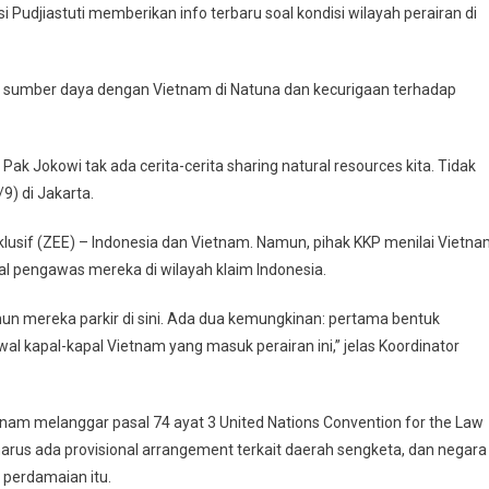
Pudjiastuti memberikan info terbaru soal kondisi wilayah perairan di
gi sumber daya dengan Vietnam di Natuna dan kecurigaan terhadap
ak Jokowi tak ada cerita-cerita sharing natural resources kita. Tidak
9) di Jakarta.
sif (ZEE) – Indonesia dan Vietnam. Namun, pihak KKP menilai Vietn
l pengawas mereka di wilayah klaim Indonesia.
un mereka parkir di sini. Ada dua kemungkinan: pertama bentuk
l kapal-kapal Vietnam yang masuk perairan ini,” jelas Koordinator
etnam melanggar pasal 74 ayat 3 United Nations Convention for the Law
arus ada provisional arrangement terkait daerah sengketa, dan negara
 perdamaian itu.