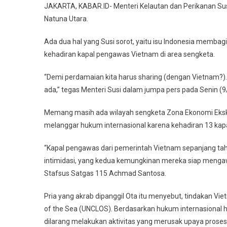
JAKARTA, KABAR.ID- Menteri Kelautan dan Perikanan Susi 
Natuna Utara.
Ada dua hal yang Susi sorot, yaitu isu Indonesia memba
kehadiran kapal pengawas Vietnam di area sengketa.
“Demi perdamaian kita harus sharing (dengan Vietnam?). P
ada,” tegas Menteri Susi dalam jumpa pers pada Senin (9/
Memang masih ada wilayah sengketa Zona Ekonomi Eksklu
melanggar hukum internasional karena kehadiran 13 kapa
“Kapal pengawas dari pemerintah Vietnam sepanjang tah
intimidasi, yang kedua kemungkinan mereka siap mengawa
Stafsus Satgas 115 Achmad Santosa.
Pria yang akrab dipanggil Ota itu menyebut, tindakan Vi
of the Sea (UNCLOS). Berdasarkan hukum internasional h
dilarang melakukan aktivitas yang merusak upaya proses