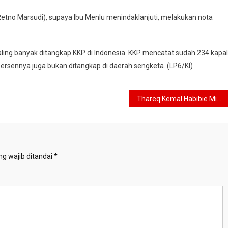
Retno Marsudi), supaya Ibu Menlu menindaklanjuti, melakukan nota
ling banyak ditangkap KKP di Indonesia. KKP mencatat sudah 234 kapal
rsennya juga bukan ditangkap di daerah sengketa. (LP6/KI)
Thareq Kemal Habibie Minta Masyarakat Doakan Ayahnya
g wajib ditandai
*