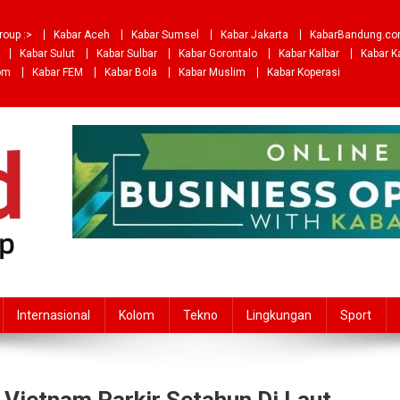
roup :>
Kabar Aceh
Kabar Sumsel
Kabar Jakarta
KabarBandung.c
Kabar Sulut
Kabar Sulbar
Kabar Gorontalo
Kabar Kalbar
Kabar K
om
Kabar FEM
Kabar Bola
Kabar Muslim
Kabar Koperasi
Internasional
Kolom
Tekno
Lingkungan
Sport