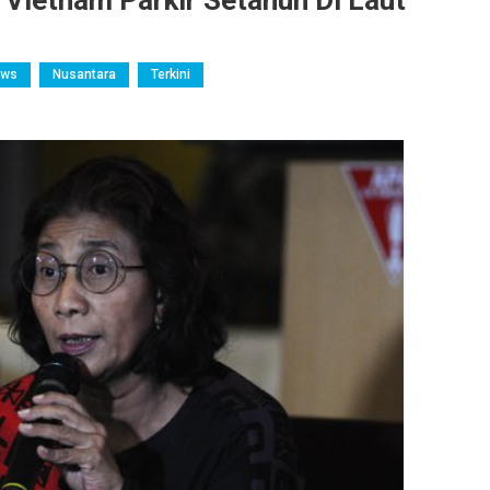
 Vietnam Parkir Setahun Di Laut
ews
Nusantara
Terkini