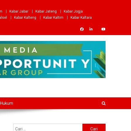
om
Kabar Jabar
Kabar Jateng
Kabar Jogja
alsel
Kabar Kalteng
Kabar Kaltim
Kabar Kaltara
Hukum
Cari