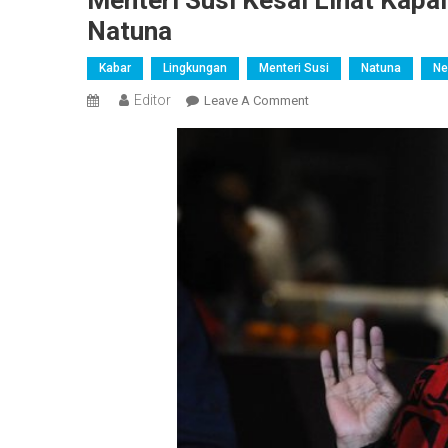
Menteri Susi Kesal Lihat Kapal
Natuna
Kabar
Lingkungan
Menteri Susi
Natuna
N
Editor
On
Leave A Comment
Menteri
Susi
Kesal
Lihat
Kapal
Vietnam
Parkir
Setahun
Di
Laut
Natuna