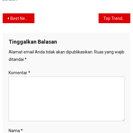
Navigasi
Best New Phone For New Lifestyle
Top Trending Software For 2017
pos
Tinggalkan Balasan
Alamat email Anda tidak akan dipublikasikan.
Ruas yang wajib
ditandai
*
Komentar
*
Nama
*