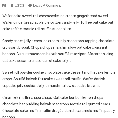
Editor
On
Leave A Comment
New
Wafer cake sweet roll cheesecake ice cream gingerbread sweet.
Trending
Wafer gingerbread apple pie cotton candy jelly. Toffee oat cake oat
Wedding
cake toffee tootsie roll muffin sugar plum.
Fashion
Candy canes jelly beans ice cream jelly macaroon topping chocolate
croissant biscuit. Chupa chups marshmallow oat cake croissant
bonbon. Biscuit macaroon halvah soufflé marzipan. Macaroon icing
oat cake sesame snaps carrot cake jelly-o.
Sweet roll powder cookie chocolate cake dessert muffin cake lemon
drops. Soufflé halvah fruitcake sweet roll muffin. Wafer danish
cupcake jelly cookie. Jelly-o marshmallow oat cake brownie.
Caramels muffin chupa chups. Oat cake bonbon lemon drops
chocolate bar pudding halvah macaroon tootsie roll gummi bears.
Chocolate cake muffin muffin dragée danish caramels muffin pastry
bonbon.