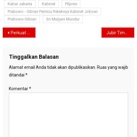
Kabar Jakarta
Kabinet
Pilpres
Prabowo - Gibran Pemicu Retaknya Kabinet Jokowi
Prabowo-Gibran
Sri Mulyani Mundur
Navigasi
Perkuat Pemenangan, Relawan Anies Roadshow ke Jawa-Sumatera
Jubir Timnas AMIN Ajak Relawan di Banjar Maksimalkan Ikhtiar Menangkan Anies
pos
Tinggalkan Balasan
Alamat email Anda tidak akan dipublikasikan.
Ruas yang wajib
ditandai
*
Komentar
*