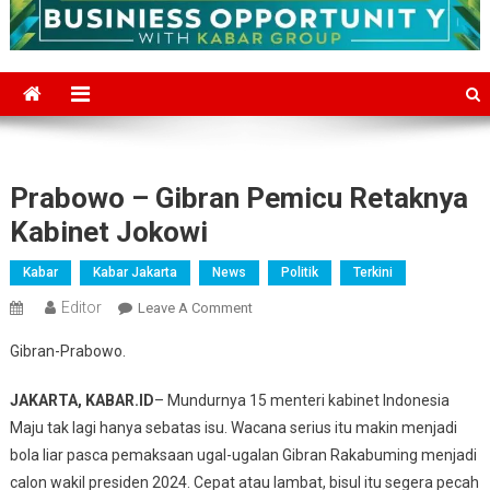
Prabowo – Gibran Pemicu Retaknya
Kabinet Jokowi
Kabar
Kabar Jakarta
News
Politik
Terkini
Editor
On
Leave A Comment
Prabowo
Gibran-Prabowo.
–
Gibran
JAKARTA, KABAR.ID
– Mundurnya 15 menteri kabinet Indonesia
Pemicu
Maju tak lagi hanya sebatas isu. Wacana serius itu makin menjadi
Retaknya
bola liar pasca pemaksaan ugal-ugalan Gibran Rakabuming menjadi
Kabinet
calon wakil presiden 2024. Cepat atau lambat, bisul itu segera pecah
Jokowi