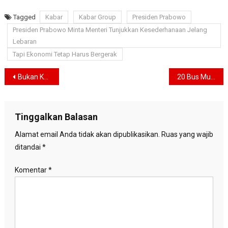
Tagged
Kabar
Kabar Group
Presiden Prabowo
Presiden Prabowo Minta Menteri Tunjukkan Kesederhanaan Jelang
Lebaran
Tapi Ekonomi Tetap Harus Bergerak
Navigasi
Bukan Karena Perminas, Ini Alasan Antam dan PTBA Disematkan Lagi Status Persero
20 Bus Mudik Gratis Dilepas Fauzi Amro di Kantor DPR RI, Antusias Warga Membludak
pos
Tinggalkan Balasan
Alamat email Anda tidak akan dipublikasikan.
Ruas yang wajib
ditandai
*
Komentar
*