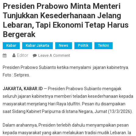
Presiden Prabowo Minta Menteri
Tunjukkan Kesederhanaan Jelang
Lebaran, Tapi Ekonomi Tetap Harus
Bergerak
Kabar
Kabar Jakarta
News
Politik
Terkini
Editor
On
Leave A Comment
Presiden
Presiden
Prabowo Subianto
ketika menyalami jajaran kabinetnya.
Prabowo
Foto : Setpres.
Minta
Menteri
JAKARTA, KABAR.ID
— Presiden
Prabowo Subianto
mengajak
Tunjukkan
seluruh jajaran kabinetnya memberi teladan kesederhanaan kepada
Kesederhanaan
masyarakat menjelang Hari Raya Idulfitri. Pesan itu disampaikan
Jelang
Lebaran,
saat Sidang Kabinet Paripurna di Istana Negara, Jumat (13/3/2026).
Tapi
Dalam arahannya, Presiden terlebih dahulu menyampaikan pesan
Ekonomi
Tetap
kepada masyarakat yang akan melakukan tradisi mudik Lebaran. Ia