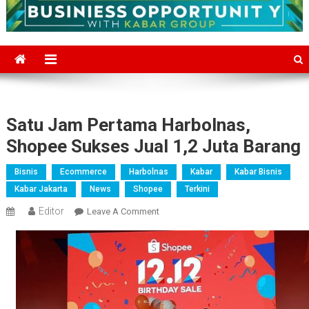
Satu Jam Pertama Harbolnas,
Shopee Sukses Jual 1,2 Juta Barang
Bisnis
Ecommerce
Harbolnas
Kabar
Kabar Bisnis
Kabar Jakarta
News
Shopee
Terkini
Editor
On
Leave A Comment
Satu
Jam
Pertama
Harbolnas,
Shopee
Sukses