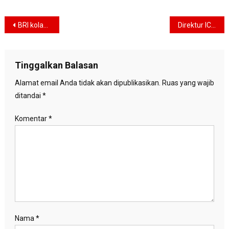
Navigasi
BRI kolaborasi startup tingkatkan inklusi keuangan
Direktur ICT Indonesia : Registrasi SIM pakai pengenal wajah, perlu jaminan keamanan data
pos
Tinggalkan Balasan
Alamat email Anda tidak akan dipublikasikan.
Ruas yang wajib
ditandai
*
Komentar
*
Nama
*