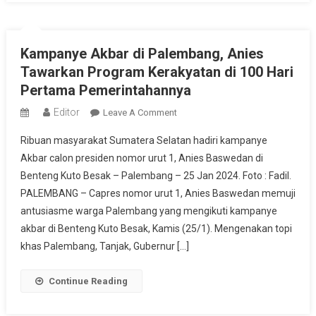
Sawit
Di
Sumsel
Kampanye Akbar di Palembang, Anies
Tawarkan Program Kerakyatan di 100 Hari
Pertama Pemerintahannya
Editor
On
Leave A Comment
Kampanye
Ribuan masyarakat Sumatera Selatan hadiri kampanye
Akbar
Akbar calon presiden nomor urut 1, Anies Baswedan di
Di
Benteng Kuto Besak – Palembang – 25 Jan 2024. Foto : Fadil.
Palembang,
PALEMBANG – Capres nomor urut 1, Anies Baswedan memuji
Anies
Tawarkan
antusiasme warga Palembang yang mengikuti kampanye
Program
akbar di Benteng Kuto Besak, Kamis (25/1). Mengenakan topi
Kerakyatan
khas Palembang, Tanjak, Gubernur […]
Di
100
Continue Reading
Hari
Pertama