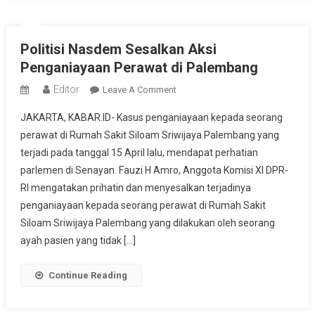
Pemerintahannya
Politisi Nasdem Sesalkan Aksi
Penganiayaan Perawat di Palembang
Editor
On
Leave A Comment
Politisi
JAKARTA, KABAR.ID- Kasus penganiayaan kepada seorang
Nasdem
perawat di Rumah Sakit Siloam Sriwijaya Palembang yang
Sesalkan
terjadi pada tanggal 15 April lalu, mendapat perhatian
Aksi
parlemen di Senayan. Fauzi H Amro, Anggota Komisi XI DPR-
Penganiayaan
Perawat
RI mengatakan prihatin dan menyesalkan terjadinya
Di
penganiayaan kepada seorang perawat di Rumah Sakit
Palembang
Siloam Sriwijaya Palembang yang dilakukan oleh seorang
ayah pasien yang tidak […]
Continue Reading