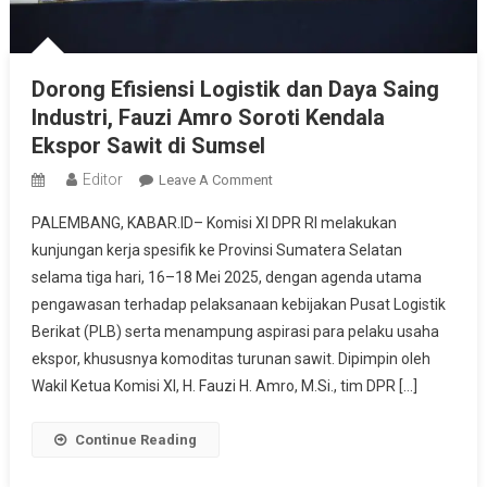
Dorong Efisiensi Logistik dan Daya Saing
Industri, Fauzi Amro Soroti Kendala
Ekspor Sawit di Sumsel
Editor
On
Leave A Comment
Dorong
PALEMBANG, KABAR.ID– Komisi XI DPR RI melakukan
Efisiensi
kunjungan kerja spesifik ke Provinsi Sumatera Selatan
Logistik
selama tiga hari, 16–18 Mei 2025, dengan agenda utama
Dan
pengawasan terhadap pelaksanaan kebijakan Pusat Logistik
Daya
Saing
Berikat (PLB) serta menampung aspirasi para pelaku usaha
Industri,
ekspor, khususnya komoditas turunan sawit. Dipimpin oleh
Fauzi
Wakil Ketua Komisi XI, H. Fauzi H. Amro, M.Si., tim DPR […]
Amro
Soroti
Continue Reading
Kendala
Ekspor