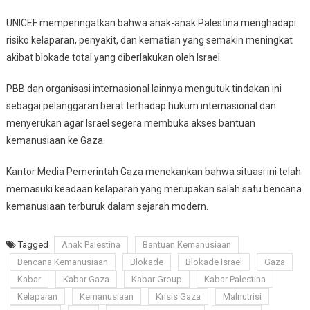
UNICEF memperingatkan bahwa anak-anak Palestina menghadapi
risiko kelaparan, penyakit, dan kematian yang semakin meningkat
akibat blokade total yang diberlakukan oleh Israel.
PBB dan organisasi internasional lainnya mengutuk tindakan ini
sebagai pelanggaran berat terhadap hukum internasional dan
menyerukan agar Israel segera membuka akses bantuan
kemanusiaan ke Gaza.
Kantor Media Pemerintah Gaza menekankan bahwa situasi ini telah
memasuki keadaan kelaparan yang merupakan salah satu bencana
kemanusiaan terburuk dalam sejarah modern.
Tagged
Anak Palestina
Bantuan Kemanusiaan
Bencana Kemanusiaan
Blokade
Blokade Israel
Gaza
Kabar
Kabar Gaza
Kabar Group
Kabar Palestina
Kelaparan
Kemanusiaan
Krisis Gaza
Malnutrisi