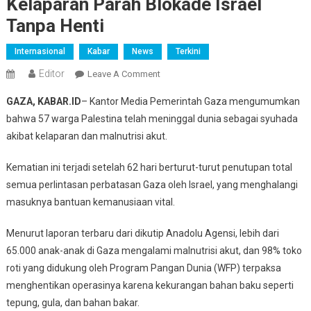
Kelaparan Parah Blokade Israel
Tanpa Henti
Internasional
Kabar
News
Terkini
Editor
On
Leave A Comment
57
GAZA, KABAR.ID
– Kantor Media Pemerintah Gaza mengumumkan
Warga
bahwa 57 warga Palestina telah meninggal dunia sebagai syuhada
Gaza
akibat kelaparan dan malnutrisi akut.
Gugur
Akibat
Kematian ini terjadi setelah 62 hari berturut-turut penutupan total
Kelaparan
semua perlintasan perbatasan Gaza oleh Israel, yang menghalangi
Parah
Blokade
masuknya bantuan kemanusiaan vital.
Israel
Menurut laporan terbaru dari dikutip Anadolu Agensi, lebih dari
Tanpa
Henti
65.000 anak-anak di Gaza mengalami malnutrisi akut, dan 98% toko
roti yang didukung oleh Program Pangan Dunia (WFP) terpaksa
menghentikan operasinya karena kekurangan bahan baku seperti
tepung, gula, dan bahan bakar.