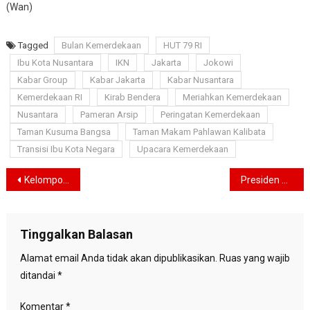
(Wan)
Tagged
Bulan Kemerdekaan
HUT 79 RI
Ibu Kota Nusantara
IKN
Jakarta
Jokowi
Kabar Group
Kabar Jakarta
Kabar Nusantara
Kemerdekaan RI
Kirab Bendera
Meriahkan Kemerdekaan
Nusantara
Pameran Arsip
Peringatan Kemerdekaan
Taman Kusuma Bangsa
Taman Makam Pahlawan Kalibata
Transisi Ibu Kota Negara
Upacara Kemerdekaan
Navigasi
Kelompok Hamas dan Fatah Akan Bertemu di Beijing untuk Bahas Rekonsiliasi
Presiden Jokowi Kecam Keras Pembunuhan Pemimpin Hamas Ismail Haniyeh
pos
Tinggalkan Balasan
Alamat email Anda tidak akan dipublikasikan.
Ruas yang wajib
ditandai
*
Komentar
*