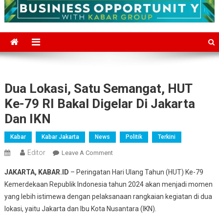
Dua Lokasi, Satu Semangat, HUT
Ke-79 RI Bakal Digelar Di Jakarta
Dan IKN
Kabar
Kabar Jakarta
News
Politik
Terkini
Editor
On
Leave A Comment
Dua
JAKARTA, KABAR.ID
– Peringatan Hari Ulang Tahun (HUT) Ke-79
Lokasi,
Kemerdekaan Republik Indonesia tahun 2024 akan menjadi momen
Satu
yang lebih istimewa dengan pelaksanaan rangkaian kegiatan di dua
Semangat,
lokasi, yaitu Jakarta dan Ibu Kota Nusantara (IKN).
HUT