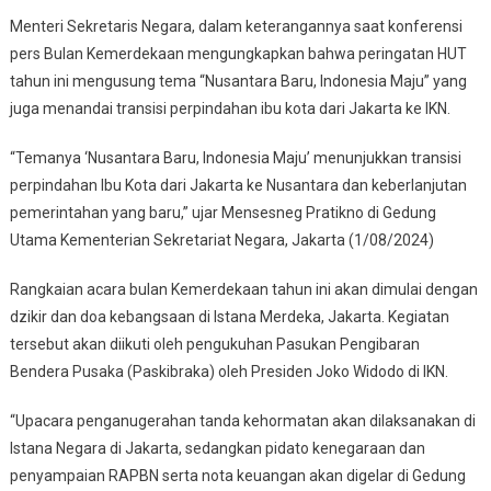
Ke-
Menteri Sekretaris Negara, dalam keterangannya saat konferensi
79
RI
pers Bulan Kemerdekaan mengungkapkan bahwa peringatan HUT
Bakal
tahun ini mengusung tema “Nusantara Baru, Indonesia Maju” yang
Digelar
juga menandai transisi perpindahan ibu kota dari Jakarta ke IKN.
Di
Jakarta
“Temanya ‘Nusantara Baru, Indonesia Maju’ menunjukkan transisi
Dan
perpindahan Ibu Kota dari Jakarta ke Nusantara dan keberlanjutan
IKN
pemerintahan yang baru,” ujar Mensesneg Pratikno di Gedung
Utama Kementerian Sekretariat Negara, Jakarta (1/08/2024)
Rangkaian acara bulan Kemerdekaan tahun ini akan dimulai dengan
dzikir dan doa kebangsaan di Istana Merdeka, Jakarta. Kegiatan
tersebut akan diikuti oleh pengukuhan Pasukan Pengibaran
Bendera Pusaka (Paskibraka) oleh Presiden Joko Widodo di IKN.
“Upacara penganugerahan tanda kehormatan akan dilaksanakan di
Istana Negara di Jakarta, sedangkan pidato kenegaraan dan
penyampaian RAPBN serta nota keuangan akan digelar di Gedung