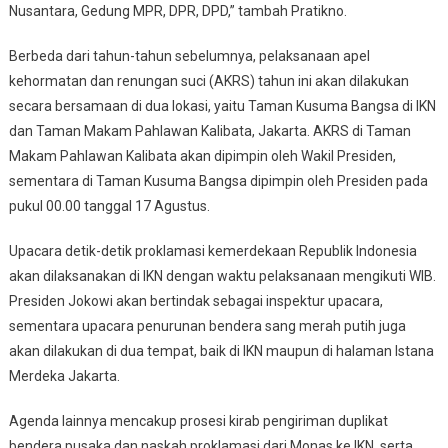
Nusantara, Gedung MPR, DPR, DPD,” tambah Pratikno.
Berbeda dari tahun-tahun sebelumnya, pelaksanaan apel
kehormatan dan renungan suci (AKRS) tahun ini akan dilakukan
secara bersamaan di dua lokasi, yaitu Taman Kusuma Bangsa di IKN
dan Taman Makam Pahlawan Kalibata, Jakarta. AKRS di Taman
Makam Pahlawan Kalibata akan dipimpin oleh Wakil Presiden,
sementara di Taman Kusuma Bangsa dipimpin oleh Presiden pada
pukul 00.00 tanggal 17 Agustus.
Upacara detik-detik proklamasi kemerdekaan Republik Indonesia
akan dilaksanakan di IKN dengan waktu pelaksanaan mengikuti WIB.
Presiden Jokowi akan bertindak sebagai inspektur upacara,
sementara upacara penurunan bendera sang merah putih juga
akan dilakukan di dua tempat, baik di IKN maupun di halaman Istana
Merdeka Jakarta.
Agenda lainnya mencakup prosesi kirab pengiriman duplikat
bendera pusaka dan naskah proklamasi dari Monas ke IKN, serta