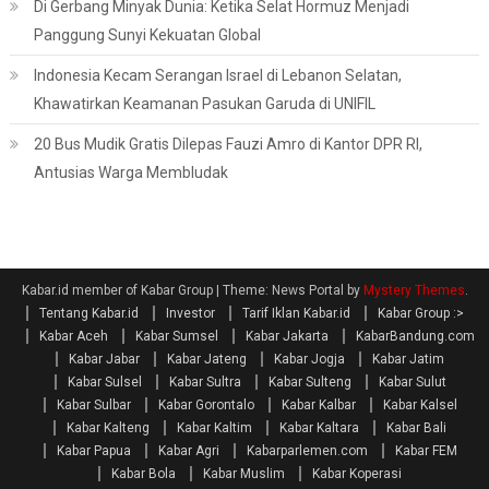
Di Gerbang Minyak Dunia: Ketika Selat Hormuz Menjadi
Panggung Sunyi Kekuatan Global
Indonesia Kecam Serangan Israel di Lebanon Selatan,
Khawatirkan Keamanan Pasukan Garuda di UNIFIL
20 Bus Mudik Gratis Dilepas Fauzi Amro di Kantor DPR RI,
Antusias Warga Membludak
Kabar.id member of Kabar Group
|
Theme: News Portal by
Mystery Themes
.
Tentang Kabar.id
Investor
Tarif Iklan Kabar.id
Kabar Group :>
Kabar Aceh
Kabar Sumsel
Kabar Jakarta
KabarBandung.com
Kabar Jabar
Kabar Jateng
Kabar Jogja
Kabar Jatim
Kabar Sulsel
Kabar Sultra
Kabar Sulteng
Kabar Sulut
Kabar Sulbar
Kabar Gorontalo
Kabar Kalbar
Kabar Kalsel
Kabar Kalteng
Kabar Kaltim
Kabar Kaltara
Kabar Bali
Kabar Papua
Kabar Agri
Kabarparlemen.com
Kabar FEM
Kabar Bola
Kabar Muslim
Kabar Koperasi