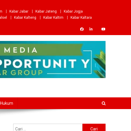
om
Kabar Jabar
Kabar Jateng
Kabar Jogja
alsel
Kabar Kalteng
Kabar Kaltim
Kabar Kaltara
Hukum
Cari