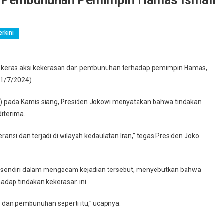
s Pembunuhan Pemimpin Hamas Ismail
erkini
keras aksi kekerasan dan pembunuhan terhadap pemimpin Hamas,
31/7/2024).
C) pada Kamis siang, Presiden Jokowi menyatakan bahwa tindakan
iterima.
ansi dan terjadi di wilayah kedaulatan Iran,” tegas Presiden Joko
i sendiri dalam mengecam kejadian tersebut, menyebutkan bahwa
dap tindakan kekerasan ini.
an pembunuhan seperti itu,” ucapnya.