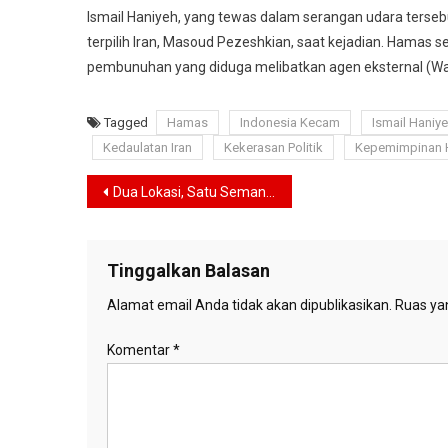
Ismail Haniyeh, yang tewas dalam serangan udara tersebu
terpilih Iran, Masoud Pezeshkian, saat kejadian. Ham
pembunuhan yang diduga melibatkan agen eksternal (W
Tagged
Hamas
Indonesia Kecam
Ismail Haniy
Kedaulatan Iran
Kekerasan Politik
Kepemimpinan
Navigasi
Dua Lokasi, Satu Semangat, HUT Ke-79 RI Bakal Digelar di Jakarta dan IKN
pos
Tinggalkan Balasan
Alamat email Anda tidak akan dipublikasikan.
Ruas yan
Komentar
*