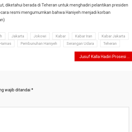
t, diketahui berada di Teheran untuk menghadiri pelantikan presiden
as secara resmi mengumumkan bahwa Haniyeh menjadi korban
an)
eh
Jakarta
Jokowi
Kabar
Kabar Iran
Kabar Jakarta
 Hamas
Pembunuhan Haniyeh
Serangan Udara
Teheran
Jusuf Kalla Hadiri Prosesi Pemakaman Ismail Haniyeh di Qatar
g wajib ditandai
*