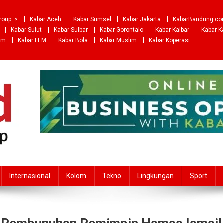
roup :>
Kabar Aceh
Kabar Sumsel
Kabar Jakarta
KabarBandung.c
Kabar Sulut
Kabar Sulbar
Kabar Gorontalo
Kabar Kalbar
Kabar K
om
Kabar FEM
Kabar Bola
Kabar Muslim
Kabar Koperasi
Internasional
Kolom
Tekno
Lingkungan
Sport