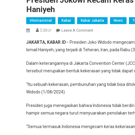
Presiden Jokowi Kecam Kera
Haniyeh
Internasional
Kabar
Kabar Jakarta
News
T
Editor
On
Leave A Comment
Presiden
JAKARTA, KABAR.ID
– Presiden Joko Widodo mengecam 
Jokowi
Ismail Haniyeh, yang terjadi di Teheran, Iran, pada Rabu (
Kecam
Keras
Dalam keterangannya di Jakarta Convention Center (JC
Pembunuhan
tersebut merupakan bentuk kekerasan yang tidak dapat d
Pemimpin
Hamas
“Itu sebuah kekerasan, pembunuhan yang tidak bisa ditoler
Ismail
Widodo (1/08/2024).
Haniyeh
Presiden juga menegaskan bahwa Indonesia tidak berdir
hampir semua negara turut menyuarakan penolakan terha
“Semua termasuk Indonesia mengecam keras kekerasan d